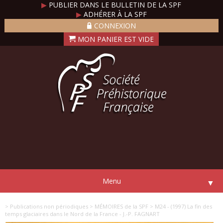
▶
PUBLIER DANS LE BULLETIN DE LA SPF
▶
ADHÉRER À LA SPF
CONNEXION
Menu
▼
> Publications non périodiques
> MÉMOIRES de la SPF
> M24 - (1997) La fin des
temps glaciaires dans le Nord de la France - J.-P. FAGNART