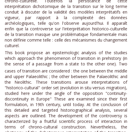
chrono-culturelle. Toutefois la persistance de cette
interprétation dichotomique de la transition sur le long terme
conduit à discuter de la validité des modèles interprétatifs en
vigueur, par rapport à la complexité des données
archéologiques, telle qu'on l'observe aujourd'hui. Il apparaît
enfin que la controverse sur l'interprétation historico-culturelle
de la transition masque une problématique fondamentale mais
non définie comme telle : celle des mécanismes du changement
culturel.
This book propose an epistemologic analysis of the studies
which approach the phenomenon of transition in prehistory (in
the sense of a passage from a state to the other one). Two
cases of transition are considered : the one between the middle
and upper Palaeolithic ; the other between the Palaeolithic and
the Neolithic. These transitions arouse interpretations of
"historico-cultural" order set (evolution in situ versus migration),
studied here under the angle of the opposition "continuity-
discontinuity in Europe" These are examined since their first
formulation, in 19th century, until today. At the conclusion of
this detailed and targeted historiographical analysis, several
aspects are outlined. The development of the controversy is
characterized by a fruitful scientific process of interaction in
terms of chrono-cultural construction. Nevertheless, the