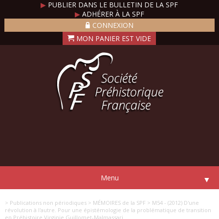
▶
PUBLIER DANS LE BULLETIN DE LA SPF
▶
ADHÉRER À LA SPF
CONNEXION
Menu
▼
> Publications non périodiques
> MÉMOIRES de la SPF
> M54 - (2012) D'une
révolution à l'autre. Pour une épistémologie de la problématique de transition
en Préhistoire Virginie Guillomet-Malmassari