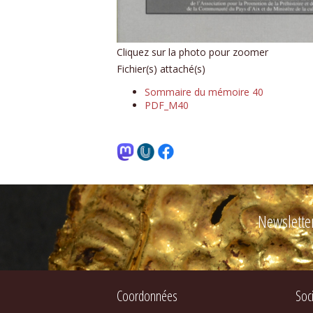
Cliquez sur la photo pour zoomer
Fichier(s) attaché(s)
Sommaire du mémoire 40
PDF_M40
Newslette
Coordonnées
Soc