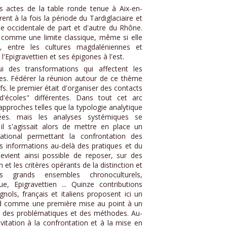
es actes de la table ronde tenue à Aix-en-
nt à la fois la période du Tardiglaciaire et
e occidentale de part et d'autre du Rhône.
 comme une limite classique, même si elle
t, entre les cultures magdaléniennes et
 l'Epigravettien et ses épigones à l'est.
i des transformations qui affectent les
ues. Fédérer la réunion autour de ce thème
fs. le premier était d'organiser des contacts
d'écoles" différentes. Dans tout cet arc
approches telles que la typologie analytique
iées. mais les analyses systémiques se
l s'agissait alors de mettre en place un
ational permettant la confrontation des
es informations au-delà des pratiques et du
devient ainsi possible de reposer, sur des
on et les critères opérants de la distinction et
s grands ensembles chronoculturels,
ue, Epigravettien ... Quinze contributions
nols, français et italiens proposent ici un
rd comme une première mise au point à un
des problématiques et des méthodes. Au-
nvitation à la confrontation et à la mise en