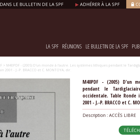
DANS LE BULLETIN DE LA SPF
▶
ADHÉRER À LA SPF
C
LA SPF
RÉUNIONS
LE BULLETIN DE LA SPF
PUB
PF
> M40PDF - (2005) D'un monde à l'autre. Les systèmes lithiques pendant le Tardig
uin 2001 - J.-P. BRACCO et C. MONTOYA, dir.
M40PDF - (2005) D'un mo
pendant le Tardiglacia
occidentale. Table Ronde i
2001 - J.-P. BRACCO et C. M
Description :
ACCÈS LIBRE
TÉLÉC