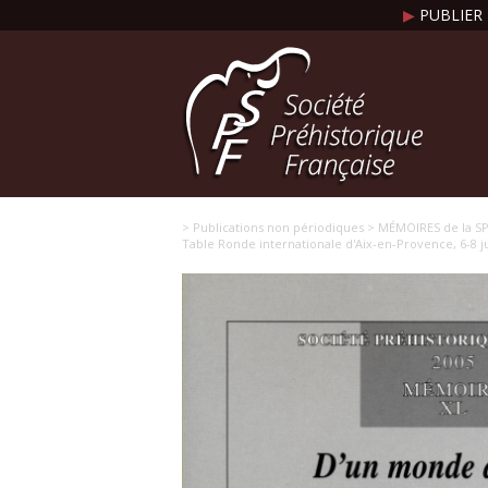
▶
PUBLIER 
> Publications non périodiques
> MÉMOIRES de la S
Table Ronde internationale d'Aix-en-Provence, 6-8 j