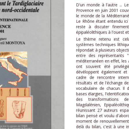
D'un monde à l'autre ... L
Provence en juin 2001 couvre
le monde de la Méditerrané
Le Rhône étant entendu ici
reste à discuter finemen
épipaléolithiques à l'ouest et
Le thème retenu est celu
systèmes techniques lithiq
répondait à plusieurs objecti
entre des représentants "
méditerranéen en effet, les 
ont souvent été privilég
dévéloppent également et i
cadre de rencontre intern
résultats et de l'échange d
vocabulaire de chacun. Il 
bases élargies, l'identificati
des transformations de
Magdalénien, Epipaléolithiq
réunissant 27 auteurs espag
bilan pensé et voulu d'abo
moment de renouvellement 
delà du bilan, c'est à une i