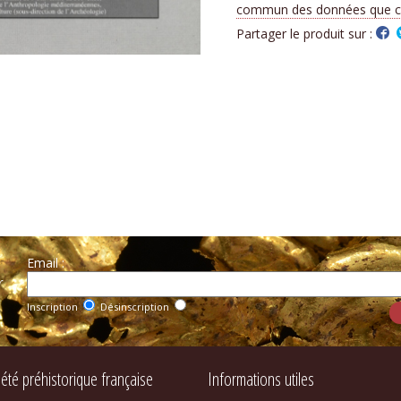
commun des données que cet
Partager le produit sur :
Email :
r
Inscription
Désinscription
iété préhistorique française
Informations utiles