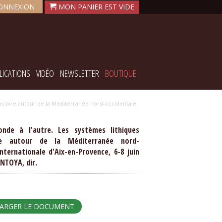
ONNEXION
LICATIONS
VIDÉO
NEWSLETTER
BOUTIQUE
laciaire autour de la Méditerranée nord-occidentale.
nde à l'autre. Les systèmes lithiques
ire autour de la Méditerranée nord-
nternationale d'Aix-en-Provence, 6-8 juin
ONTOYA, dir.
HARGER LE DOCUMENT