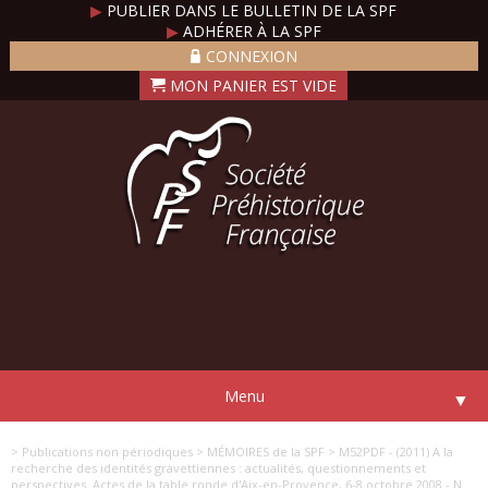
▶
PUBLIER DANS LE BULLETIN DE LA SPF
▶
ADHÉRER À LA SPF
CONNEXION
Menu
▼
> Publications non périodiques
> MÉMOIRES de la SPF
> M52PDF - (2011) A la
recherche des identités gravettiennes : actualités, questionnements et
perspectives. Actes de la table ronde d'Aix-en-Provence, 6-8 octobre 2008 - N.