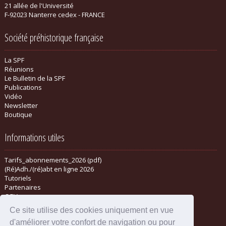
21 allée de l'Université
F-92023 Nanterre cedex - FRANCE
Société préhistorique française
La SPF
Réunions
Le Bulletin de la SPF
Publications
Vidéo
Newsletter
Boutique
Informations utiles
Tarifs_abonnements_2026 (pdf)
(Ré)Adh./(ré)abt en ligne 2026
Tutoriels
Partenaires
CGV
Ce site utilise des cookies uniquement en vue
d'améliorer votre confort de navigation ou pour