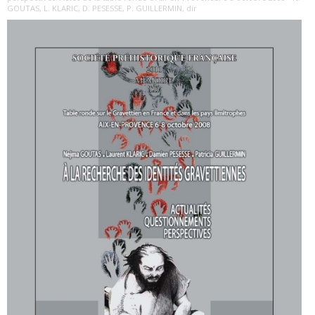
GOUTAS, L. KLARIC, D. PESESSE, P. GUILLERMIN, dir