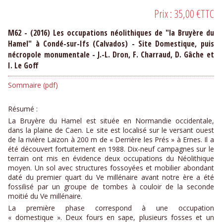
Prix :
35,00 €
TTC
M62 - (2016) Les occupations néolithiques de "la Bruyère du
Hamel" à Condé-sur-Ifs (Calvados) - Site Domestique, puis
nécropole monumentale - J.-L. Dron, F. Charraud, D. Gâche et
I. Le Goff
Sommaire (pdf)
Résumé :
La Bruyère du Hamel est située en Normandie occidentale,
dans la plaine de Caen. Le site est localisé sur le versant ouest
de la rivière Laizon à 200 m de « Derrière les Prés » à Ernes. Il a
été découvert fortuitement en 1988. Dix-neuf campagnes sur le
terrain ont mis en évidence deux occupations du Néolithique
moyen. Un sol avec structures fossoyées et mobilier abondant
daté du premier quart du Ve millénaire avant notre ère a été
fossilisé par un groupe de tombes à couloir de la seconde
moitié du Ve millénaire.
La première phase correspond à une occupation
« domestique ». Deux fours en sape, plusieurs fosses et un