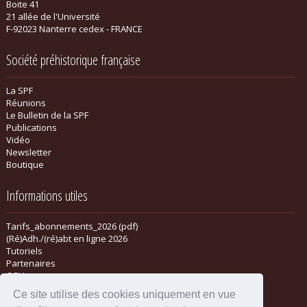
Boite 41
21 allée de l'Université
F-92023 Nanterre cedex - FRANCE
Société préhistorique française
La SPF
Réunions
Le Bulletin de la SPF
Publications
Vidéo
Newsletter
Boutique
Informations utiles
Tarifs_abonnements_2026 (pdf)
(Ré)Adh./(ré)abt en ligne 2026
Tutoriels
Partenaires
CGV
Ce site utilise des cookies uniquement en vue