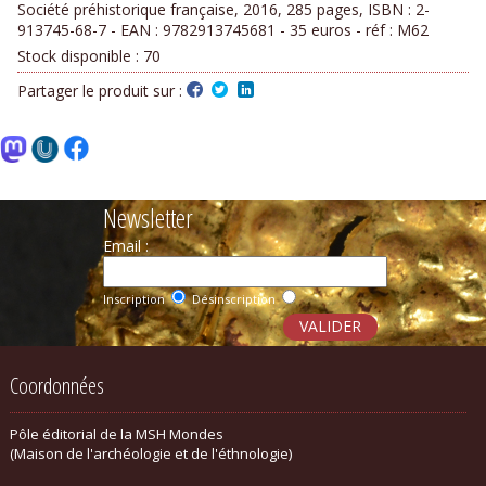
Société préhistorique française, 2016, 285 pages, ISBN : 2-
913745-68-7 - EAN : 9782913745681 - 35 euros - réf : M62
Stock disponible :
70
Partager le produit sur :
Newsletter
Email :
Inscription
Désinscription
Coordonnées
Pôle éditorial de la MSH Mondes
(Maison de l'archéologie et de l'éthnologie)