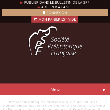
▶
PUBLIER DANS LE BULLETIN DE LA SPF
▶
ADHÉRER À LA SPF
CONNEXION
Menu
▼
> Publications non périodiques
> MÉMOIRES de la SPF
> M62 - (2016) Les
occupations néolithiques de "la Bruyère du Hamel" à Condé-sur-Ifs (Calvados) -
Site Domestique, puis nécropole monumentale - J.-L. Dron, F. Charraud, D.