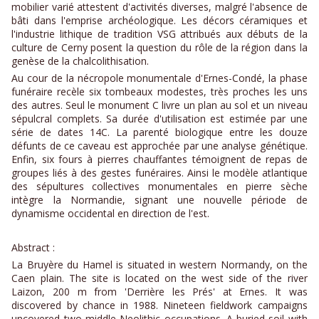
mobilier varié attestent d'activités diverses, malgré l'absence de
bâti dans l'emprise archéo­logique. Les décors céramiques et
l'industrie lithique de tradition VSG attribués aux débuts de la
culture de Cerny posent la question du rôle de la région dans la
genèse de la chalcolithisation.
Au cour de la nécropole monumentale d'Ernes-Condé, la phase
funéraire recèle six tombeaux modestes, très proches les uns
des autres. Seul le monument C livre un plan au sol et un niveau
sépulcral complets. Sa durée d'utilisation est estimée par une
série de dates 14C. La parenté biologique entre les douze
défunts de ce caveau est approchée par une analyse génétique.
Enfin, six fours à pierres chauffantes témoignent de repas de
groupes liés à des gestes funéraires. Ainsi le modèle atlantique
des sépultures collectives monumentales en pierre sèche
intègre la Normandie, signant une nouvelle période de
dynamisme occidental en direction de l'est.
Abstract :
La Bruyère du Hamel is situated in western Normandy, on the
Caen plain. The site is located on the west side of the river
Laizon, 200 m from 'Derrière les Prés' at Ernes. It was
discovered by chance in 1988. Nineteen fieldwork campaigns
uncovered two middle Neolithic occupations. A buried soil with