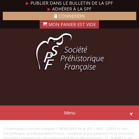
▶
PUBLIER DANS LE BULLETIN DE LA SPF
▶
ADHÉRER À LA SPF
CONNEXION
Menu
▼
> Publications non périodiques
> MÉMOIRES de la SPF
> M32 - (2003) Le site
mésolithique des Baraquettes (Velzic, Cantal) et le peuplement de la moyenne
montagne cantalienne, des origines à la fin du Mésolithique - Fr. SURMELY, dir.