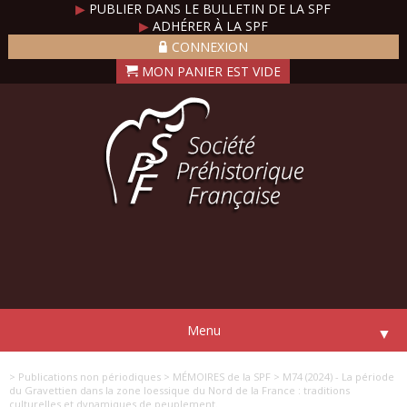
▶
PUBLIER DANS LE BULLETIN DE LA SPF
▶
ADHÉRER À LA SPF
CONNEXION
Menu
▼
> Publications non périodiques
> MÉMOIRES de la SPF
> M74 (2024) - La période
du Gravettien dans la zone loessique du Nord de la France : traditions
culturelles et dynamiques de peuplement.