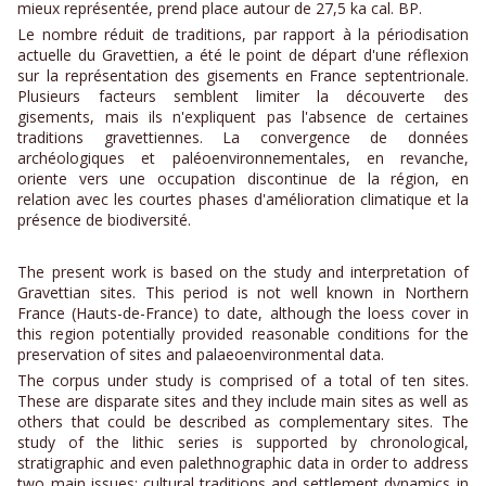
mieux représentée, prend place autour de 27,5 ka cal. BP.
Le nombre réduit de traditions, par rapport à la périodisation
actuelle du Gravettien, a été le point de départ d'une réflexion
sur la représentation des gisements en France septentrionale.
Plusieurs facteurs semblent limiter la découverte des
gisements, mais ils n'expliquent pas l'absence de certaines
traditions gravettiennes. La convergence de données
archéologiques et paléoenvironnementales, en revanche,
oriente vers une occupation discontinue de la région, en
relation avec les courtes phases d'amélioration climatique et la
présence de biodiversité.
The present work is based on the study and interpretation of
Gravettian sites. This period is not well known in Northern
France (Hauts-de-France) to date, although the loess cover in
this region potentially provided reasonable conditions for the
preservation of sites and palaeoenvironmental data.
The corpus under study is comprised of a total of ten sites.
These are disparate sites and they include main sites as well as
others that could be described as complementary sites. The
study of the lithic series is supported by chronological,
stratigraphic and even palethnographic data in order to address
two main issues: cultural traditions and settlement dynamics in